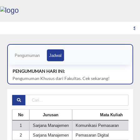
Se
Pengumuman
Jadwal
PENGUMUMAN HARI INI:
Pengumuman Khusus dari Fakultas. Cek sekarang!
No
Jurusan
Mata Kuliah
No
Jurusan
Mata Kuliah
1
Sarjana Manajemen
Komunikasi Pemasaran
2
Sarjana Manajemen
Pemasaran Digital